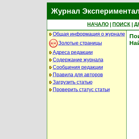
Журнал Экспериментал
НАЧАЛО
|
ПОИСК
|
Д
Общая информация о журнале
По
На
Золотые страницы
Адреса редакции
Содержание журнала
Сообщения редакции
Правила для авторов
Загрузить статью
Проверить статус статьи