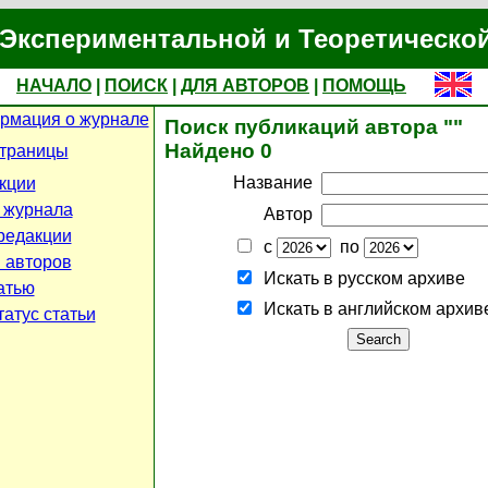
Экспериментальной и Теоретическо
НАЧАЛО
|
ПОИСК
|
ДЛЯ АВТОРОВ
|
ПОМОЩЬ
рмация о журнале
Поиск публикаций автора ""
Найдено 0
страницы
Название
кции
 журнала
Автор
редакции
с
по
 авторов
Искать в русском архиве
атью
Искать в английском архив
атус статьи