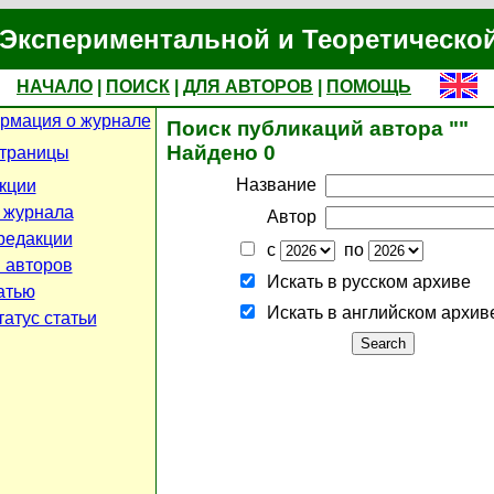
Экспериментальной и Теоретическо
НАЧАЛО
|
ПОИСК
|
ДЛЯ АВТОРОВ
|
ПОМОЩЬ
рмация о журнале
Поиск публикаций автора ""
Найдено 0
страницы
Название
кции
 журнала
Автор
редакции
с
по
 авторов
Искать в русском архиве
атью
Искать в английском архив
атус статьи