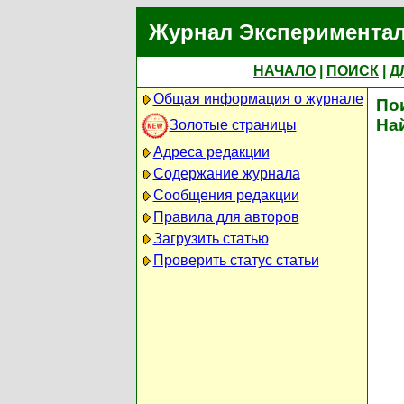
Журнал Экспериментал
НАЧАЛО
|
ПОИСК
|
Д
Общая информация о журнале
По
На
Золотые страницы
Адреса редакции
Содержание журнала
Сообщения редакции
Правила для авторов
Загрузить статью
Проверить статус статьи