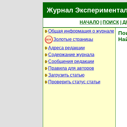
Журнал Экспериментал
НАЧАЛО
|
ПОИСК
|
Д
Общая информация о журнале
По
На
Золотые страницы
Адреса редакции
Содержание журнала
Сообщения редакции
Правила для авторов
Загрузить статью
Проверить статус статьи