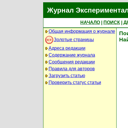
Журнал Экспериментал
НАЧАЛО
|
ПОИСК
|
Д
Общая информация о журнале
По
На
Золотые страницы
Адреса редакции
Содержание журнала
Сообщения редакции
Правила для авторов
Загрузить статью
Проверить статус статьи