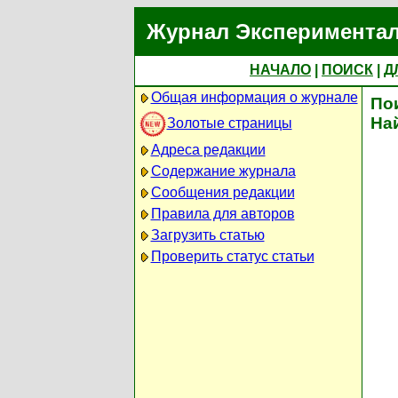
Журнал Экспериментал
НАЧАЛО
|
ПОИСК
|
Д
Общая информация о журнале
По
На
Золотые страницы
Адреса редакции
Содержание журнала
Сообщения редакции
Правила для авторов
Загрузить статью
Проверить статус статьи