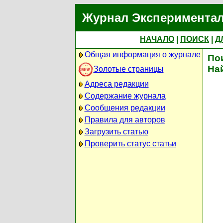
Журнал Экспериментал
НАЧАЛО
|
ПОИСК
|
Д
Общая информация о журнале
По
На
Золотые страницы
Адреса редакции
Содержание журнала
Сообщения редакции
Правила для авторов
Загрузить статью
Проверить статус статьи