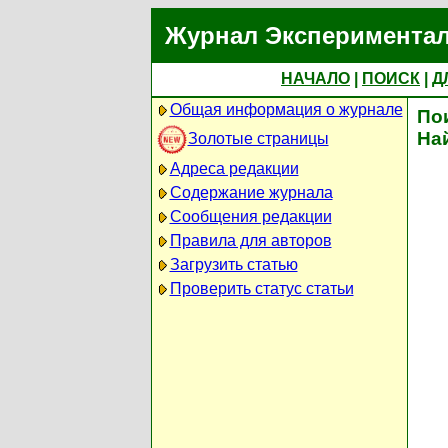
Журнал Экспериментал
НАЧАЛО
|
ПОИСК
|
Д
Общая информация о журнале
По
На
Золотые страницы
Адреса редакции
Содержание журнала
Сообщения редакции
Правила для авторов
Загрузить статью
Проверить статус статьи