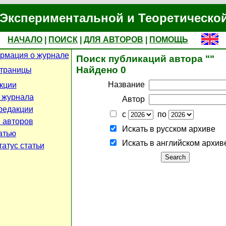
Экспериментальной и Теоретическо
НАЧАЛО
|
ПОИСК
|
ДЛЯ АВТОРОВ
|
ПОМОЩЬ
рмация о журнале
Поиск публикаций автора ""
Найдено 0
страницы
Название
кции
 журнала
Автор
редакции
с
по
 авторов
Искать в русском архиве
атью
Искать в английском архив
атус статьи