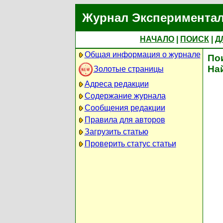
Журнал Экспериментал
НАЧАЛО
|
ПОИСК
|
Д
Общая информация о журнале
По
На
Золотые страницы
Адреса редакции
Содержание журнала
Сообщения редакции
Правила для авторов
Загрузить статью
Проверить статус статьи