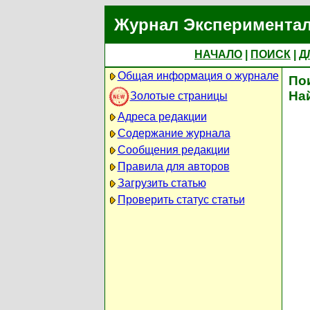
Журнал Экспериментал
НАЧАЛО
|
ПОИСК
|
Д
Общая информация о журнале
По
На
Золотые страницы
Адреса редакции
Содержание журнала
Сообщения редакции
Правила для авторов
Загрузить статью
Проверить статус статьи