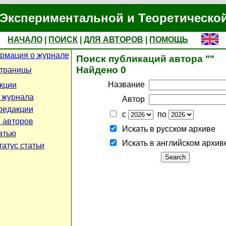
Экспериментальной и Теоретическо
НАЧАЛО
|
ПОИСК
|
ДЛЯ АВТОРОВ
|
ПОМОЩЬ
рмация о журнале
Поиск публикаций автора ""
Найдено 0
страницы
Название
кции
 журнала
Автор
редакции
с
по
 авторов
Искать в русском архиве
атью
Искать в английском архив
атус статьи