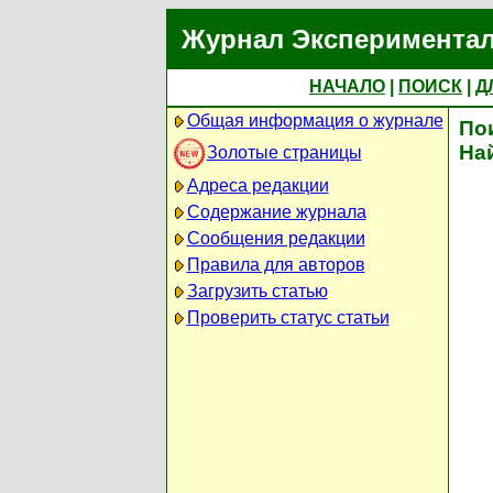
Журнал Экспериментал
НАЧАЛО
|
ПОИСК
|
Д
Общая информация о журнале
По
На
Золотые страницы
Адреса редакции
Содержание журнала
Сообщения редакции
Правила для авторов
Загрузить статью
Проверить статус статьи