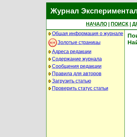
Журнал Экспериментал
НАЧАЛО
|
ПОИСК
|
Д
Общая информация о журнале
По
На
Золотые страницы
Адреса редакции
Содержание журнала
Сообщения редакции
Правила для авторов
Загрузить статью
Проверить статус статьи