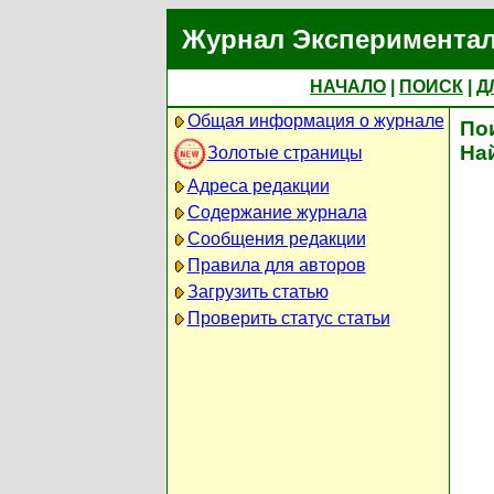
Журнал Экспериментал
НАЧАЛО
|
ПОИСК
|
Д
Общая информация о журнале
По
На
Золотые страницы
Адреса редакции
Содержание журнала
Сообщения редакции
Правила для авторов
Загрузить статью
Проверить статус статьи