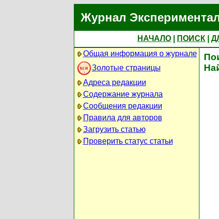
Журнал Экспериментал
НАЧАЛО
|
ПОИСК
|
Д
Общая информация о журнале
По
На
Золотые страницы
Адреса редакции
Содержание журнала
Сообщения редакции
Правила для авторов
Загрузить статью
Проверить статус статьи