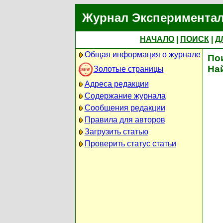
Журнал Экспериментал
НАЧАЛО
|
ПОИСК
|
Д
Общая информация о журнале
По
На
Золотые страницы
Адреса редакции
Содержание журнала
Сообщения редакции
Правила для авторов
Загрузить статью
Проверить статус статьи