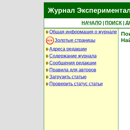
Журнал Экспериментал
НАЧАЛО
|
ПОИСК
|
Д
Общая информация о журнале
По
На
Золотые страницы
Адреса редакции
Содержание журнала
Сообщения редакции
Правила для авторов
Загрузить статью
Проверить статус статьи