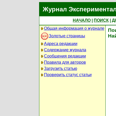
Журнал Экспериментал
НАЧАЛО
|
ПОИСК
|
Д
Общая информация о журнале
По
На
Золотые страницы
Адреса редакции
Содержание журнала
Сообщения редакции
Правила для авторов
Загрузить статью
Проверить статус статьи