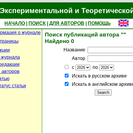
Экспериментальной и Теоретическо
НАЧАЛО
|
ПОИСК
|
ДЛЯ АВТОРОВ
|
ПОМОЩЬ
рмация о журнале
Поиск публикаций автора ""
Найдено 0
страницы
Название
кции
 журнала
Автор
редакции
с
по
 авторов
Искать в русском архиве
атью
Искать в английском архив
атус статьи