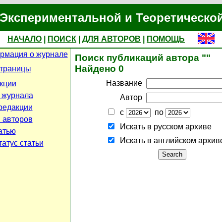
Экспериментальной и Теоретическо
НАЧАЛО
|
ПОИСК
|
ДЛЯ АВТОРОВ
|
ПОМОЩЬ
рмация о журнале
Поиск публикаций автора ""
Найдено 0
страницы
Название
кции
 журнала
Автор
редакции
с
по
 авторов
Искать в русском архиве
атью
Искать в английском архив
атус статьи