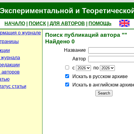
Экспериментальной и Теоретическо
НАЧАЛО
|
ПОИСК
|
ДЛЯ АВТОРОВ
|
ПОМОЩЬ
рмация о журнале
Поиск публикаций автора ""
Найдено 0
страницы
Название
кции
 журнала
Автор
редакции
с
по
 авторов
Искать в русском архиве
атью
Искать в английском архив
атус статьи