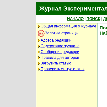
Журнал Экспериментал
НАЧАЛО
|
ПОИСК
|
Д
Общая информация о журнале
По
На
Золотые страницы
Адреса редакции
Содержание журнала
Сообщения редакции
Правила для авторов
Загрузить статью
Проверить статус статьи