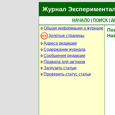
Журнал Экспериментал
НАЧАЛО
|
ПОИСК
|
Д
Общая информация о журнале
По
На
Золотые страницы
Адреса редакции
Содержание журнала
Сообщения редакции
Правила для авторов
Загрузить статью
Проверить статус статьи