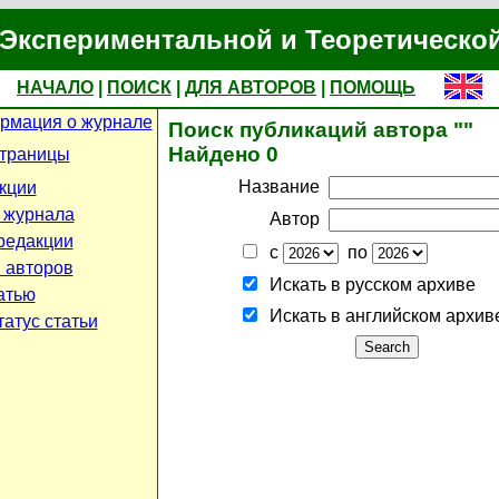
Экспериментальной и Теоретическо
НАЧАЛО
|
ПОИСК
|
ДЛЯ АВТОРОВ
|
ПОМОЩЬ
рмация о журнале
Поиск публикаций автора ""
Найдено 0
страницы
Название
кции
 журнала
Автор
редакции
с
по
 авторов
Искать в русском архиве
атью
Искать в английском архив
атус статьи