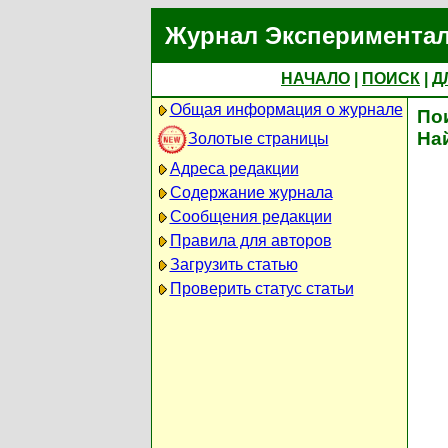
Журнал Экспериментал
НАЧАЛО
|
ПОИСК
|
Д
Общая информация о журнале
По
На
Золотые страницы
Адреса редакции
Содержание журнала
Сообщения редакции
Правила для авторов
Загрузить статью
Проверить статус статьи