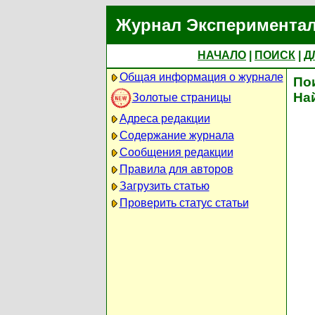
Журнал Экспериментал
НАЧАЛО
|
ПОИСК
|
Д
Общая информация о журнале
По
На
Золотые страницы
Адреса редакции
Содержание журнала
Сообщения редакции
Правила для авторов
Загрузить статью
Проверить статус статьи