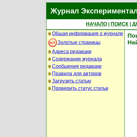
Журнал Экспериментал
НАЧАЛО
|
ПОИСК
|
Д
Общая информация о журнале
По
На
Золотые страницы
Адреса редакции
Содержание журнала
Сообщения редакции
Правила для авторов
Загрузить статью
Проверить статус статьи