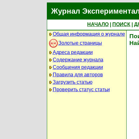
Журнал Экспериментал
НАЧАЛО
|
ПОИСК
|
Д
Общая информация о журнале
По
На
Золотые страницы
Адреса редакции
Содержание журнала
Сообщения редакции
Правила для авторов
Загрузить статью
Проверить статус статьи