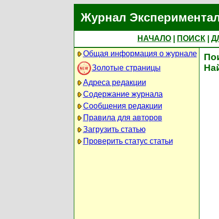
Журнал Экспериментал
НАЧАЛО
|
ПОИСК
|
Д
Общая информация о журнале
По
На
Золотые страницы
Адреса редакции
Содержание журнала
Сообщения редакции
Правила для авторов
Загрузить статью
Проверить статус статьи