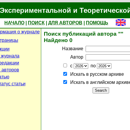
Экспериментальной и Теоретическо
НАЧАЛО
|
ПОИСК
|
ДЛЯ АВТОРОВ
|
ПОМОЩЬ
рмация о журнале
Поиск публикаций автора ""
Найдено 0
страницы
Название
кции
 журнала
Автор
редакции
с
по
 авторов
Искать в русском архиве
атью
Искать в английском архив
атус статьи