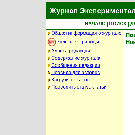
Журнал Экспериментал
НАЧАЛО
|
ПОИСК
|
Д
Общая информация о журнале
По
На
Золотые страницы
Адреса редакции
Содержание журнала
Сообщения редакции
Правила для авторов
Загрузить статью
Проверить статус статьи