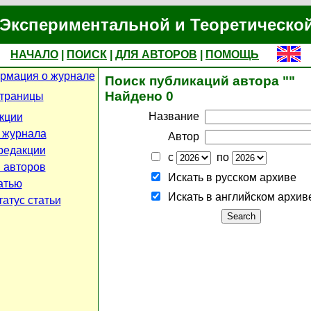
Экспериментальной и Теоретическо
НАЧАЛО
|
ПОИСК
|
ДЛЯ АВТОРОВ
|
ПОМОЩЬ
рмация о журнале
Поиск публикаций автора ""
Найдено 0
страницы
Название
кции
 журнала
Автор
редакции
с
по
 авторов
Искать в русском архиве
атью
Искать в английском архив
атус статьи