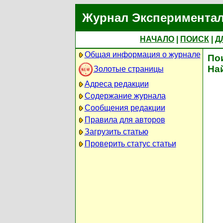
Журнал Экспериментал
НАЧАЛО
|
ПОИСК
|
Д
Общая информация о журнале
По
На
Золотые страницы
Адреса редакции
Содержание журнала
Сообщения редакции
Правила для авторов
Загрузить статью
Проверить статус статьи