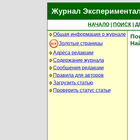
Журнал Экспериментал
НАЧАЛО
|
ПОИСК
|
Д
Общая информация о журнале
По
На
Золотые страницы
Адреса редакции
Содержание журнала
Сообщения редакции
Правила для авторов
Загрузить статью
Проверить статус статьи