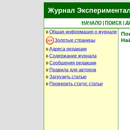
Журнал Экспериментал
НАЧАЛО
|
ПОИСК
|
Д
Общая информация о журнале
По
На
Золотые страницы
Адреса редакции
Содержание журнала
Сообщения редакции
Правила для авторов
Загрузить статью
Проверить статус статьи