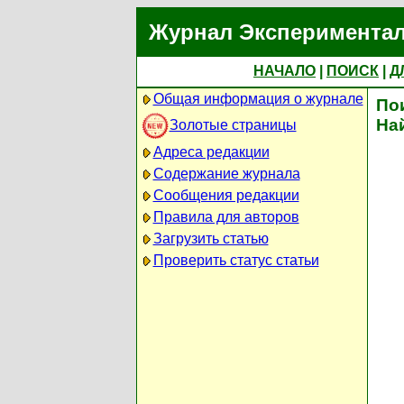
Журнал Экспериментал
НАЧАЛО
|
ПОИСК
|
Д
Общая информация о журнале
По
На
Золотые страницы
Адреса редакции
Содержание журнала
Сообщения редакции
Правила для авторов
Загрузить статью
Проверить статус статьи