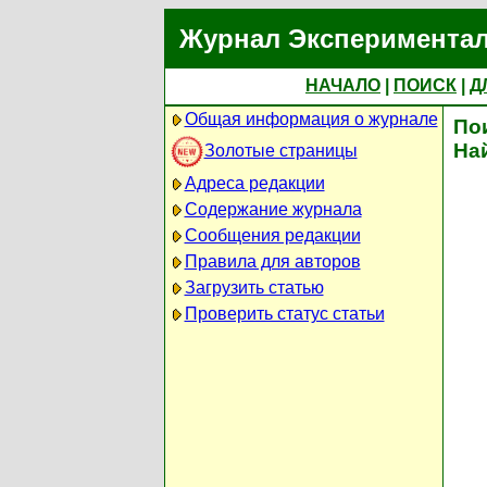
Журнал Экспериментал
НАЧАЛО
|
ПОИСК
|
Д
Общая информация о журнале
По
На
Золотые страницы
Адреса редакции
Содержание журнала
Сообщения редакции
Правила для авторов
Загрузить статью
Проверить статус статьи