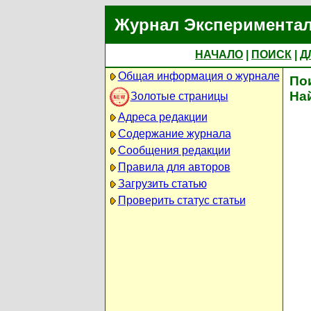
Журнал Экспериментал
НАЧАЛО
|
ПОИСК
|
Д
Общая информация о журнале
По
На
Золотые страницы
Адреса редакции
Содержание журнала
Сообщения редакции
Правила для авторов
Загрузить статью
Проверить статус статьи