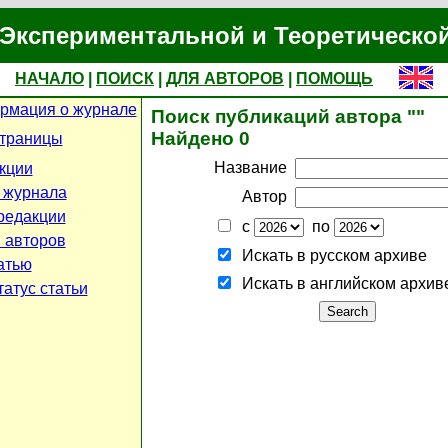
Экспериментальной и Теоретическо
НАЧАЛО
|
ПОИСК
|
ДЛЯ АВТОРОВ
|
ПОМОЩЬ
рмация о журнале
Поиск публикаций автора ""
Найдено 0
страницы
Название
кции
 журнала
Автор
редакции
с
по
 авторов
Искать в русском архиве
атью
Искать в английском архив
атус статьи