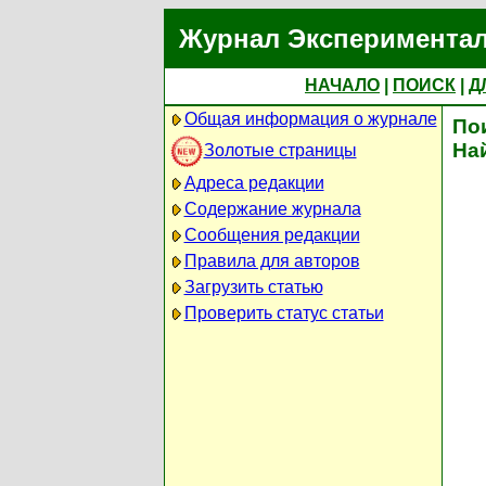
Журнал Экспериментал
НАЧАЛО
|
ПОИСК
|
Д
Общая информация о журнале
По
На
Золотые страницы
Адреса редакции
Содержание журнала
Сообщения редакции
Правила для авторов
Загрузить статью
Проверить статус статьи