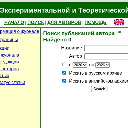
Экспериментальной и Теоретическо
НАЧАЛО
|
ПОИСК
|
ДЛЯ АВТОРОВ
|
ПОМОЩЬ
рмация о журнале
Поиск публикаций автора ""
Найдено 0
страницы
Название
кции
 журнала
Автор
редакции
с
по
 авторов
Искать в русском архиве
атью
Искать в английском архив
атус статьи