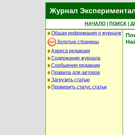
Журнал Экспериментал
НАЧАЛО
|
ПОИСК
|
Д
Общая информация о журнале
По
На
Золотые страницы
Адреса редакции
Содержание журнала
Сообщения редакции
Правила для авторов
Загрузить статью
Проверить статус статьи