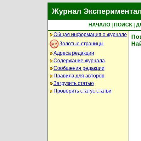
Журнал Экспериментал
НАЧАЛО
|
ПОИСК
|
Д
Общая информация о журнале
По
На
Золотые страницы
Адреса редакции
Содержание журнала
Сообщения редакции
Правила для авторов
Загрузить статью
Проверить статус статьи