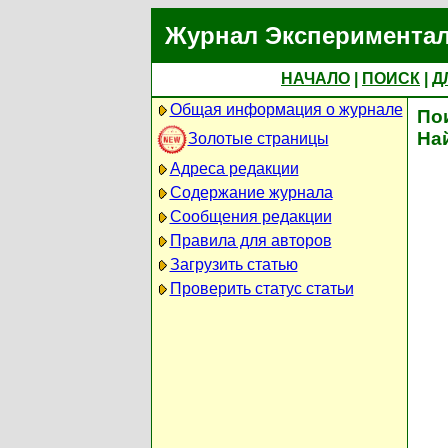
Журнал Экспериментал
НАЧАЛО
|
ПОИСК
|
Д
Общая информация о журнале
По
На
Золотые страницы
Адреса редакции
Содержание журнала
Сообщения редакции
Правила для авторов
Загрузить статью
Проверить статус статьи