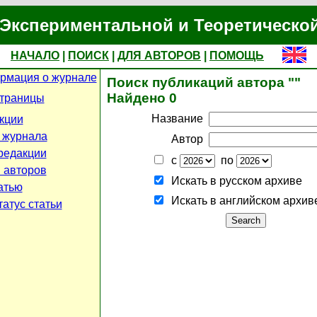
Экспериментальной и Теоретическо
НАЧАЛО
|
ПОИСК
|
ДЛЯ АВТОРОВ
|
ПОМОЩЬ
рмация о журнале
Поиск публикаций автора ""
Найдено 0
страницы
Название
кции
 журнала
Автор
редакции
с
по
 авторов
Искать в русском архиве
атью
Искать в английском архив
атус статьи