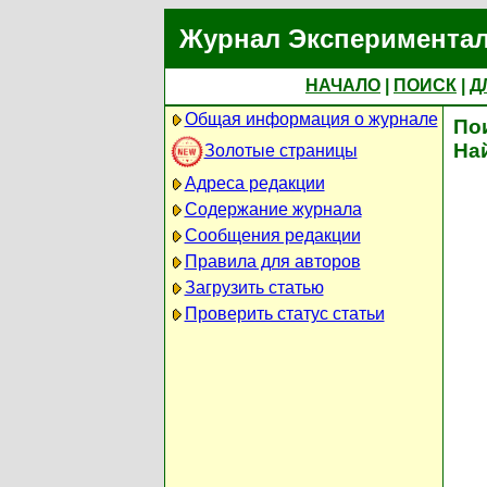
Журнал Экспериментал
НАЧАЛО
|
ПОИСК
|
Д
Общая информация о журнале
По
На
Золотые страницы
Адреса редакции
Содержание журнала
Сообщения редакции
Правила для авторов
Загрузить статью
Проверить статус статьи