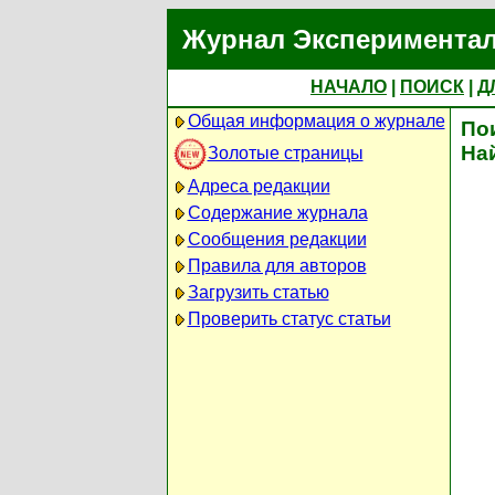
Журнал Экспериментал
НАЧАЛО
|
ПОИСК
|
Д
Общая информация о журнале
По
На
Золотые страницы
Адреса редакции
Содержание журнала
Сообщения редакции
Правила для авторов
Загрузить статью
Проверить статус статьи