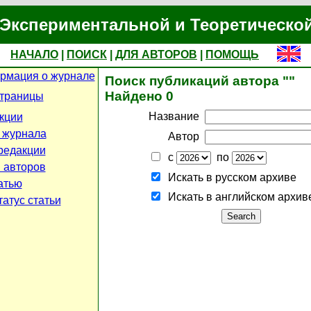
Экспериментальной и Теоретическо
НАЧАЛО
|
ПОИСК
|
ДЛЯ АВТОРОВ
|
ПОМОЩЬ
рмация о журнале
Поиск публикаций автора ""
Найдено 0
страницы
Название
кции
 журнала
Автор
редакции
с
по
 авторов
Искать в русском архиве
атью
Искать в английском архив
атус статьи